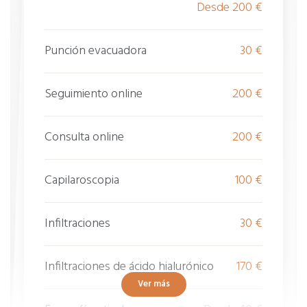
Desde 200 €
Síndrome de Sjogren
Punción evacuadora
30 €
Sinovitis transitoria
Tendinitis
Seguimiento online
200 €
Tendinitis aquílea
Tendinitis bicipital
Consulta online
200 €
Tendinitis del manguito de los rotadores
Tenosinovitis
Capilaroscopia
100 €
Infiltraciones
30 €
Infiltraciones de ácido hialurónico
170 €
Ver más