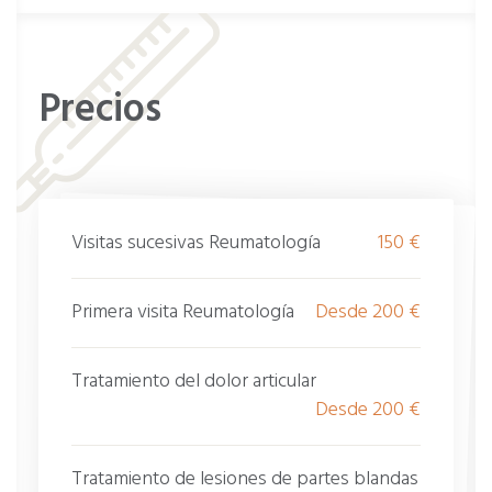
LES
Lumbalgia
Lupus eritematoso diseminado
Precios
Lupus eritematoso inducido por medicamentos
Miopatías
Miositis
Visitas sucesivas Reumatología
150 €
Nódulos reumatoideos
Osteoartrosis
Primera visita Reumatología
Desde 200 €
Osteocondritis deformante juvenil
Osteomalacia
Tratamiento del dolor articular
Desde 200 €
Osteoartritis hipertrófica
Osteopenia
Tratamiento de lesiones de partes blandas