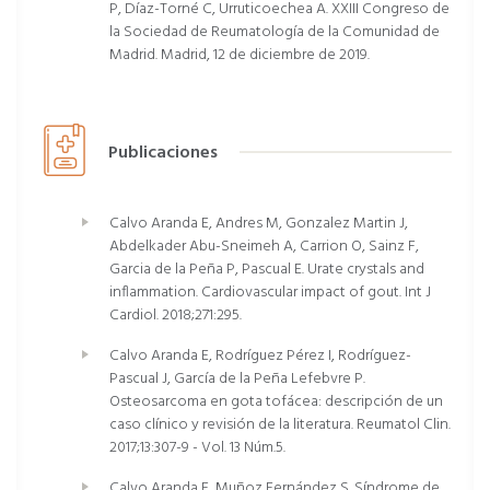
P, Díaz-Torné C, Urruticoechea A. XXIII Congreso de
la Sociedad de Reumatología de la Comunidad de
Madrid. Madrid, 12 de diciembre de 2019.
Publicaciones
Calvo Aranda E, Andres M, Gonzalez Martin J,
Abdelkader Abu-Sneimeh A, Carrion O, Sainz F,
Garcia de la Peña P, Pascual E. Urate crystals and
inflammation. Cardiovascular impact of gout. Int J
Cardiol. 2018;271:295.
Calvo Aranda E, Rodríguez Pérez I, Rodríguez-
Pascual J, García de la Peña Lefebvre P.
Osteosarcoma en gota tofácea: descripción de un
caso clínico y revisión de la literatura. Reumatol Clin.
2017;13:307-9 - Vol. 13 Núm.5.
Calvo Aranda E, Muñoz Fernández S. Síndrome de