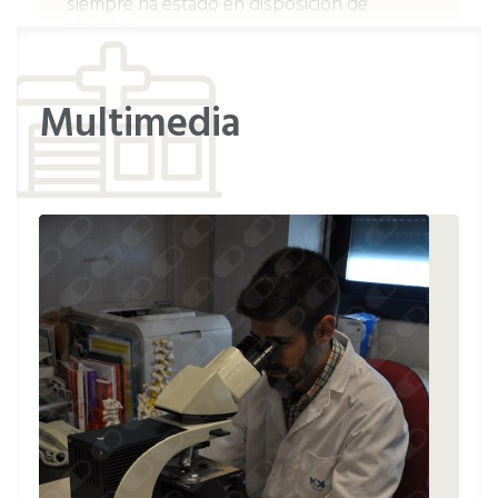
siempre ha estado en disposición de
atender.
Multimedia
Paciente
Me ha mandado unas pruebas y enseguida
me las hice pero la siguiente cita me la dan
con un mes, a pesar de ser privada.
Paciente
El doctor ha sido muy dedicado a conocer
mi historial en la consulta y me ha brindado
detalles de mi diagnostico actual. Seguire el