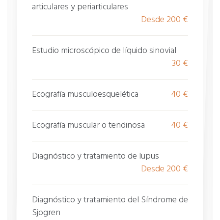
Osteoporosis
articulares y periarticulares
Desde 200 €
Patología reumatológica infantil
Poliartritis crónica juvenil
Estudio microscópico de líquido sinovial
Polimialgia reumática
30 €
Polimiositis
Púrpura vascular
Ecografía musculoesquelética
40 €
Reumatismo
Ecografía muscular o tendinosa
40 €
Sacroileitis
Síndrome antifosfolípido
Diagnóstico y tratamiento de lupus
Síndrome de CREST
Desde 200 €
Síndrome de Ehlers-Danlos
Diagnóstico y tratamiento del Síndrome de
Síndrome de Reiter
Sjogren
Síndrome de Marfan