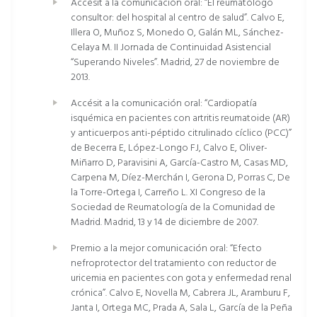
Accésit a la comunicación oral: “El reumatólogo
consultor: del hospital al centro de salud”. Calvo E,
Illera O, Muñoz S, Monedo O, Galán ML, Sánchez-
Celaya M. II Jornada de Continuidad Asistencial
“Superando Niveles”. Madrid, 27 de noviembre de
2013.
Accésit a la comunicación oral: “Cardiopatía
isquémica en pacientes con artritis reumatoide (AR)
y anticuerpos anti-péptido citrulinado cíclico (PCC)”
de Becerra E, López-Longo FJ, Calvo E, Oliver-
Miñarro D, Paravisini A, García-Castro M, Casas MD,
Carpena M, Díez-Merchán I, Gerona D, Porras C, De
la Torre-Ortega I, Carreño L. XI Congreso de la
Sociedad de Reumatología de la Comunidad de
Madrid. Madrid, 13 y 14 de diciembre de 2007.
Premio a la mejor comunicación oral: “Efecto
nefroprotector del tratamiento con reductor de
uricemia en pacientes con gota y enfermedad renal
crónica”. Calvo E, Novella M, Cabrera JL, Aramburu F,
Janta I, Ortega MC, Prada A, Sala L, García de la Peña