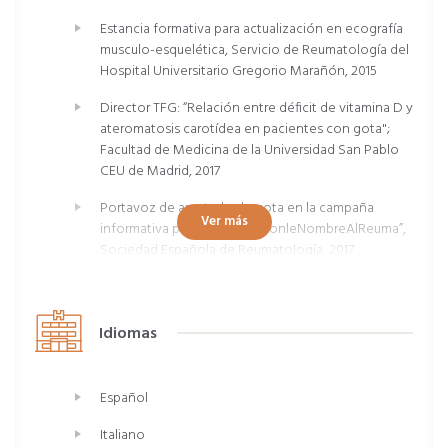
Estancia formativa para actualización en ecografía
musculo-esquelética, Servicio de Reumatología del
Hospital Universitario Gregorio Marañón, 2015
Director TFG: “Relación entre déficit de vitamina D y
ateromatosis carotídea en pacientes con gota";
Facultad de Medicina de la Universidad San Pablo
CEU de Madrid, 2017
Portavoz de apartado de gota en la campaña
Ver más
informativa poblacional “#PonleNombreAlReuma”,
Sociedad Española de Reumatología, 2017
Tesis doctoral: “Estudio de riesgo cardiovascular y
disfunción endotelial en pacientes con gota";
Universidad San Pablo CEU de Madrid, 2017
Idiomas
Español
Italiano