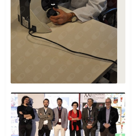
tratamiento de mi enfermedad con él.
Paciente
Minucioso en los detalles, explicaciones
cercanas y comprensibles, cariño por el
paciente. Sin duda el mejor especialista en
reumatología que he encontrado para tratar
a mi madre
Paciente
La claridad de sus explicaciones y el crédito