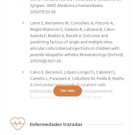
Sjögren. JANO. Medicina y humanidades.
2011;1775:53-59.
Lanni S, Bertamino M, Consolaro A, Pistorio A,
Magni-Manzoni S, Galasso R, Lattanzi B, Calvo-
Aranda E, Martini A, Ravelli A. Outcome and
predicting factors of single and multiple intra-
articular corticosteroid injections in children with
juvenile idiopathic arthritis. Rheumatology (Oxford).
2011;50(9):1627-34.
Calvo E, Becerra E, López-Longo FJ, Cabrera FJ,
Carreño L, Paravisini A, Cebollero M, Pinilla B, Muiño
A. Pericardial tamponade in a patient with
Ver más
polymyalgia rheumatica. Clinical Experimental
Rheumatology 2009;27(Suppl. 52):S83-5.
Novella Navarro M, Calvo Aranda E, Cabrera Alarcón
JL, García de la Peña Lefebvre P. Ultrasound
Evaluation in Gouty Patients with Persistent Clinical
Enfermedades tratadas
Activity Despite Uricaemia within the Objective
Required by «Treat to Target». Reumatol Clin. 2018.